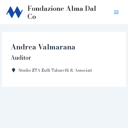
Skip
Fondazione Alma Dal
to
Co
Main
content
Men
Andrea Valmarana
Auditor
Studio ZTA Zulli Tabarelli & Associati