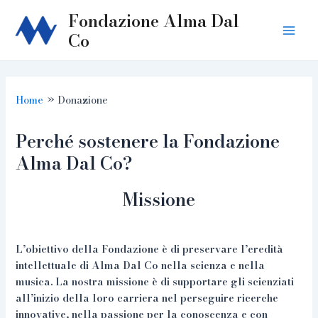
Skip
Fondazione Alma Dal
to
Co
Main
content
Men
Home
Donazione
Perché sostenere la Fondazione
Alma Dal Co?
Missione
L’obiettivo della Fondazione è di preservare l’eredità
intellettuale di Alma Dal Co nella scienza e nella
musica. La nostra missione è di supportare gli scienziati
all’inizio della loro carriera nel perseguire ricerche
innovative, nella passione per la conoscenza e con