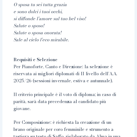
O sposa tu sei tutta grazia
e sono dolci i tuoi occhi,
si diffonde l’amore sul tuo bel viso!
Salute o sposo!
Salute o sposa onorata!
Sale al cielo l’eco mirabile.
Requisiti e Selezione
Per Pianoforte, Canto e Direzione: la selezione è
riservata ai migliori diplomati di II livello dell’A.A.
2025/26 (sessioni invernale, estiva e autunnale).
Il criterio principale è il voto di diploma; in caso di
parità, sarà data precedenza al candidato più
giovane.
Per Composizione: è richiesta la creazione di un
brano originale per coro femminile e strumento a
tastiera su testo di Saffo, rielaborato da Alma in una