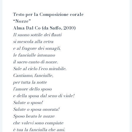
Testo per la Composizione corale
“Nozze”
Alma Dal Co (da Saffo, 2010)
Il suono sottile dei flauti
si mescola alla cetra
e al fragore dei sonagli,
le fanciulle intonano
il sacro canto di nozze.
Sale al cielo l’eco mirabile.
Cantiamo, fanciulle,
per tutta la notte
l’amore dello sposo
e della sposa dal seno di viole!
Salute o sposo!
Salute o sposa onorata!
Sposo beato le nozze
che volevi sono compiute
è tua la fanciulla che ami.