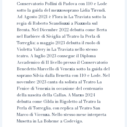
Conservatorio Pollini di Padova con 110 e Lode
sotto la guida del mezzosoprano Lidia Tirendi.
Ad Agosto 2021 è Flora in La Traviata sotto la
regia di Roberto Scandiuzzi a Piazzola sul
Brenta. Nel Dicembre 2022 debutta come Berta
nel Barbiere di Siviglia al Teatro la Perla di
Torreglia; a maggio 2023 debutta il ruolo di
Violetta Valery in La Traviata nello stesso
teatro. A luglio 2023 consegue il Diploma
Accademico di II livello presso il Conservatorio
Benedetto Marcello di Venezia sotto la guida del
soprano Silvia dalla Benetta con 110 e Lode. Nel
novembre 2023 canta da solista al Teatro La
Fenice di Venezia in occasione del centenario
della nascita della Callas. A Marzo 2024
debutta come Gilda in Rigoletto al Teatro la
Perla di Torreglia, con replica al Teatro San
Marco di Vicenza. Nello stesso mese interpreta
Musetta in La Boheme a Codevigo.