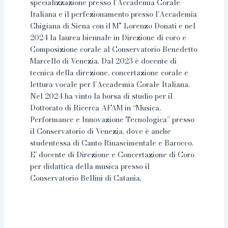
specializzazione presso l’Accademia Corale
Italiana e il perfezionamento presso l’Accademia
Chigiana di Siena con il M° Lorenzo Donati e nel
2024 la laurea biennale in Direzione di coro e
Composizione corale al Conservatorio Benedetto
Marcello di Venezia. Dal 2023 è docente di
tecnica della direzione, concertazione corale e
lettura vocale per l’Accademia Corale Italiana.
Nel 2024 ha vinto la borsa di studio per il
Dottorato di Ricerca AFAM in “Musica,
Performance e Innovazione Tecnologica” presso
il Conservatorio di Venezia, dove è anche
studentessa di Canto Rinascimentale e Barocco.
E’ docente di Direzione e Concertazione di Coro
per didattica della musica presso il
Conservatorio Bellini di Catania.