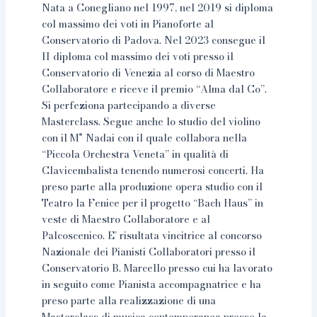
Nata a Conegliano nel 1997, nel 2019 si diploma
col massimo dei voti in Pianoforte al
Conservatorio di Padova. Nel 2023 consegue il
II diploma col massimo dei voti presso il
Conservatorio di Venezia al corso di Maestro
Collaboratore e riceve il premio “Alma dal Co”.
Si perfeziona partecipando a diverse
Masterclass. Segue anche lo studio del violino
con il M° Nadai con il quale collabora nella
“Piccola Orchestra Veneta” in qualità di
Clavicembalista tenendo numerosi concerti. Ha
preso parte alla produzione opera studio con il
Teatro la Fenice per il progetto “Bach Haus” in
veste di Maestro Collaboratore e al
Palcoscenico. E’ risultata vincitrice al concorso
Nazionale dei Pianisti Collaboratori presso il
Conservatorio B. Marcello presso cui ha lavorato
in seguito come Pianista accompagnatrice e ha
preso parte alla realizzazione di una
Masterclass di musica contemporanea presso la